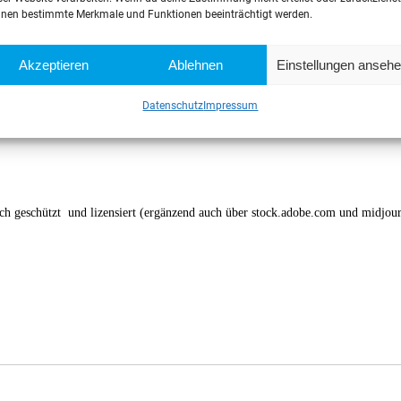
nen bestimmte Merkmale und Funktionen beeinträchtigt werden.
tungs­stelle
Akzeptieren
Ablehnen
Einstellungen anseh
ahren vor einer Verbraucherschlichtungsstelle teilzunehmen.
Datenschutz
Impressum
und Grafiken:
ich geschützt und lizensiert (ergänzend auch über stock.adobe.com und midjour