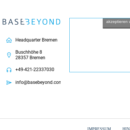
Bitte hier k
akzeptieren u
Headquarter Bremen
Buschhöhe 8
28357 Bremen
+49-421-22337030
info@basebeyond.com
IMPRESSUM
HIN