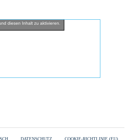
licken, um Marketing-Cookies zu
nd diesen Inhalt zu aktivieren.
SCH
DATENSCHUTZ
COOKIE-RICHTLINIE (EU)