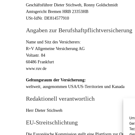
Geschäftsführer Dieter Stichweh, Ronny Goldschmidt
Amtsgericht Bremen HRB 23353HB
USt-IdNr. DE814577910
Angaben zur Berufs­haftpflicht­versicherung
Name und Sitz des Versicherers:
R+V Allgemeine Versicherung AG
Voltastr. 84
60486 Frankfurt
www.ruv.de
Geltungsraum der Versicherung:
weltweit, ausgenommen USA/US-Territorien und Kanada
Redaktionell verantwortlich
Herr Dieter Stichweh
Um 
EU-Streitschlichtung
Ger
Tec
Die Europäische Kommission stellt eine Plattform zur Online-St
die