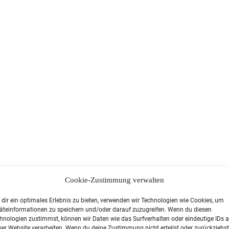
Cookie-Zustimmung verwalten
dir ein optimales Erlebnis zu bieten, verwenden wir Technologien wie Cookies, um
äteinformationen zu speichern und/oder darauf zuzugreifen. Wenn du diesen
hnologien zustimmst, können wir Daten wie das Surfverhalten oder eindeutige IDs a
reitbeilegung (OS) bereit: https://ec.europa.eu/consumers/odr/.
ser Website verarbeiten. Wenn du deine Zustimmung nicht erteilst oder zurückziehst